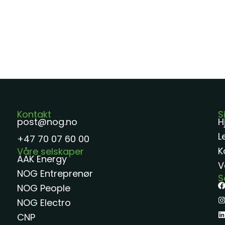
Kontakt
S
post@nog.no
H
L
+47 70 07 60 00
K
Våre selskaper
AAK Energy
V
NOG Entreprenør
S
NOG People
NOG Electro
CNP