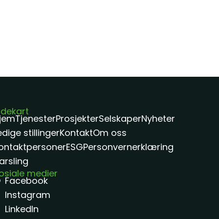
idekart
jem
Tjenester
Prosjekter
Selskaper
Nyheter
edige stillinger
Kontakt
Om oss
ontaktpersoner
ESG
Personvernerklæring
arsling
osiale medier
Facebook
Instagram
LinkedIn