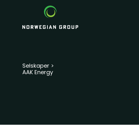
Hopp
rett
til
innholdet
Selskaper >
AAK Energy