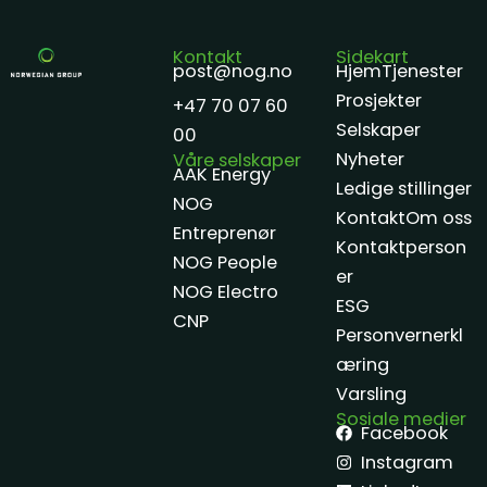
Kontakt
Sidekart
post@nog.no
Hjem
Tjenester
Prosjekter
+47 70 07 60
Selskaper
00
Nyheter
Våre selskaper
AAK Energy
Ledige stillinger
NOG
Kontakt
Om oss
Entreprenør
Kontaktperson
NOG People
er
NOG Electro
ESG
CNP
Personvernerkl
æring
Varsling
Sosiale medier
Facebook
Instagram