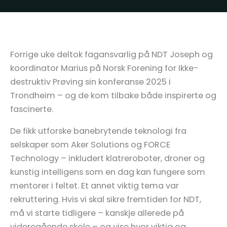
Forrige uke deltok fagansvarlig på NDT Joseph og
koordinator Marius på Norsk Forening for Ikke-
destruktiv Prøving sin konferanse 2025 i
Trondheim – og de kom tilbake både inspirerte og
fascinerte.
De fikk utforske banebrytende teknologi fra
selskaper som Aker Solutions og FORCE
Technology – inkludert klatreroboter, droner og
kunstig intelligens som en dag kan fungere som
mentorer i feltet. Et annet viktig tema var
rekruttering. Hvis vi skal sikre fremtiden for NDT,
må vi starte tidligere – kanskje allerede på
videregående skole – og vise hvor viktig og