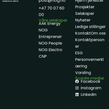
post@nog.no
Hjem
Tjenester
Prosjekter
+47 70 07 60
Selskaper
00
Nyheter
Våre selskaper
AAK Energy
Ledige stillinger
NOG
Kontakt
Om oss
Entreprenør
Kontaktperson
NOG People
er
NOG Electro
ESG
CNP
Personvernerkl
æring
Varsling
Sosiale medier
Facebook
Instagram
LinkedIn