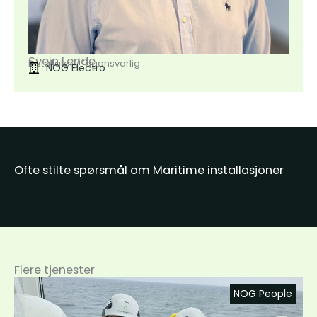
Svein Lende
Installatør / fagansvarlig
NOG Electro
Ofte stilte spørsmål om Maritime installasjoner
Flere tjenester
NOG People