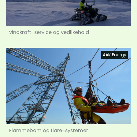
vindkraft-service og vedlikehold
AAK Energy
Flammebom og flare-systemer