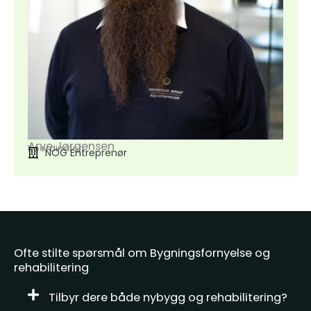
Arve Jørgensen
Koordinator
NOG Entreprenør
Ofte stilte spørsmål om Bygningsfornyelse og
rehabilitering
Tilbyr dere både nybygg og rehabilitering?