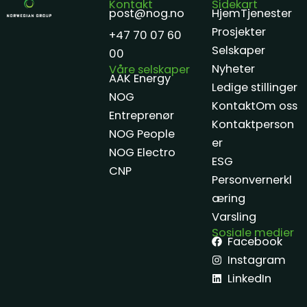
Kontakt
Sidekart
post@nog.no
Hjem
Tjenester
Prosjekter
+47 70 07 60
Selskaper
00
Nyheter
Våre selskaper
AAK Energy
Ledige stillinger
NOG
Kontakt
Om oss
Entreprenør
Kontaktperson
NOG People
er
NOG Electro
ESG
CNP
Personvernerkl
æring
Varsling
Sosiale medier
Facebook
Instagram
LinkedIn