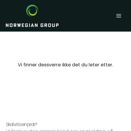
Hopp
rett
til
innholdet
Vi finner dessverre ikke det du leter etter.
Skal vi ta en prat?