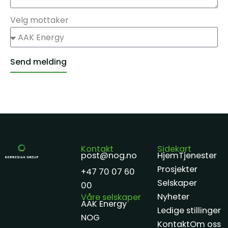
Velg mottaker
Send melding
Alternative:
Kontakt
Sidekart
post@nog.no
Hjem
Tjenester
Prosjekter
+47 70 07 60
Selskaper
00
Nyheter
Våre selskaper
AAK Energy
Ledige stillinger
NOG
Kontakt
Om oss