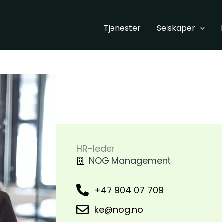
Tjenester
Selskaper
HR-leder
NOG Management
+47 904 07 709
ke@nog.no