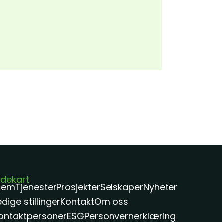
idekart
jem
Tjenester
Prosjekter
Selskaper
Nyheter
edige stillinger
Kontakt
Om oss
ontaktpersoner
ESG
Personvernerklæring