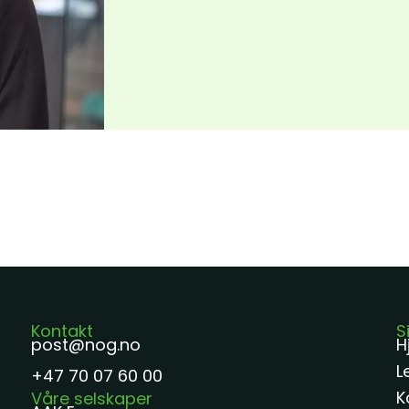
Kontakt
S
post@nog.no
H
L
+47 70 07 60 00
K
Våre selskaper