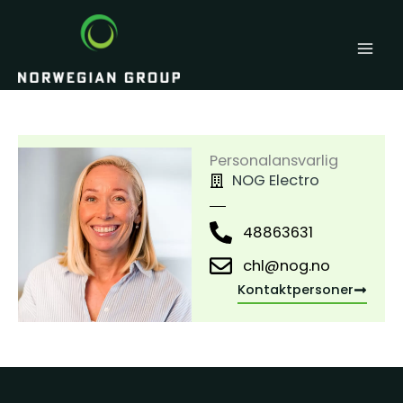
Hopp
rett
til
innholdet
Personalansvarlig
NOG Electro
48863631
chl@nog.no
Kontaktpersoner