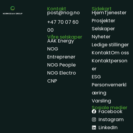
Kontakt
Sidekart
post@nog.no
Hjem
Tjenester
Prosjekter
+47 70 07 60
Selskaper
00
Nyheter
Våre selskaper
AAK Energy
Ledige stillinger
NOG
Kontakt
Om oss
Entreprenør
Kontaktperson
NOG People
er
NOG Electro
ESG
CNP
Personvernerkl
æring
Varsling
Sosiale medier
Facebook
Instagram
LinkedIn